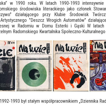
ka” w 1990 roku. W latach 1990-1993 intensywnie 
domskiego środowiska literackiego jako członek Stowa
uczywo" działającego przy Klubie Środowisk Twórcz
 Artystycznego "Deszcz Wrogich Automatów" działaj
zesnej w Radomiu w Domu Esterki i Gąski W latach
elnym Radomskiego Kwartalnika Społeczno-Kulturalnego 
h 1992-1993 był stałym współpracownikiem „Dziennika Ra