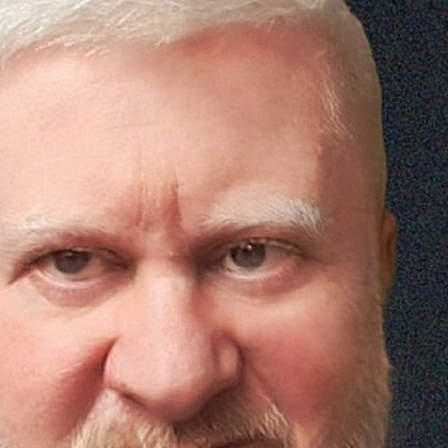
Maciej Machniewski
Rysunki K
Lepieje
Stanisław Stanuch
Zulus - m
Moskaliki
Odwódki
Onamudaje
Satyry i bajki