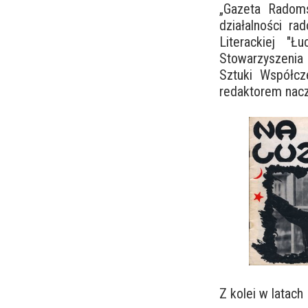
„Gazeta Radoms
działalności ra
Literackiej "Ł
Stowarzyszenia
Sztuki Współc
redaktorem nacz
Z kolei w latac