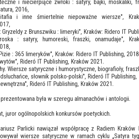
eczne i niecierpiące zwłoki : satyry, bajki, moskaliki, fra
atura, 2016,
itafia i inne śmiertelnie niepoważne wiersze", Kra
2017,
t Gryzeldy z Brunszwiku : limeryki", Kraków: Ridero IT Publ
oska : satyry, humoreski, fraszki, onamudaje", Kra
2018,
 Pizie : 365 limeryków", Kraków: Ridero IT Publishing, 2018
hwytów", Rideró IT Publishing, Kraków 2021.
y. Wiersze satyryczne i humorystyczne, biografioły, fraszki
odsłuchańce, słownik polsko-polski", Rideró IT Publishing
ewnętrzna", Rideró IT Publishing, Kraków 2021.
prezentowana była w szeregu almanachów i antologii.
at, juror ogólnopolskich konkursów poetyckich.
riusz Parlicki nawiązał współpracę z Radiem Kraków 
towywał wiersze satyryczne w ramach cyklu „Satyra ty