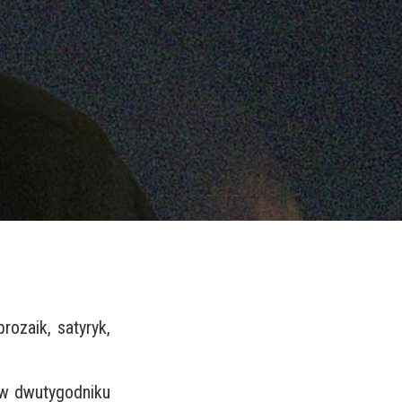
rozaik, satyryk,
 w dwutygodniku