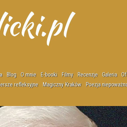
icki.pl
a
Blog
O mnie
E-booki
Filmy
Recenzje
Galeria
Of
Jak to się zaczęło
Emil Biela
Z domowe
ersze refleksyjne
Magiczny Kraków
Poezja niepoważn
Biografia
Renata Dulian
Doktorat
cia
Altruitki
Bibliografia literacka
Jerzy S. Fronczek
Zasłużony 
spółczesny
Biografioły
Bibliografia naukowa
Jacek Kajtoch
Krzyż Mał
wisko
Epitafia
Wikipedia
Grzegorz Kozera
Podróże da
chwili - haiku
Fraszki