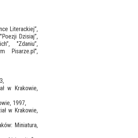
ce Literackiej”,
Poezji Dzisiaj”,
ch”, "Zdaniu”,
ym Pisarze.pl",
3,
ał w Krakowie,
owie, 1997,
ział w Krakowie,
raków: Miniatura,