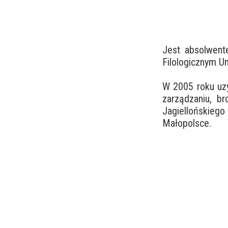
Jest absolwente
Filologicznym U
W 2005 roku uzy
zarządzaniu, br
Jagiellońskieg
Małopolsce.