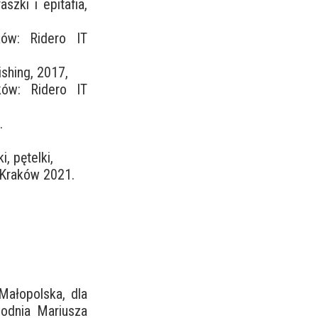
szki i epitafia,
ków: Ridero IT
ishing, 2017,
ków: Ridero IT
.
, pętelki,
, Kraków 2021.
Małopolska, dla
godnia Mariusza