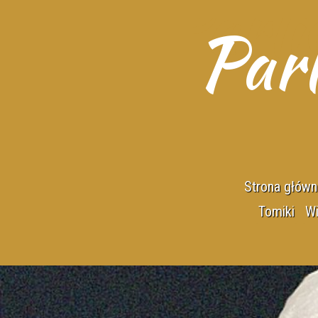
Parl
Strona główn
Tomiki
Wi
Kasyno ży
Hamlet w
Kij w mro
Podszepty 