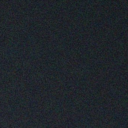
atarzyny Peter-Bombik
Krakowskie
ój domowy recenzent
LGBTQ czyli na czasie
Mini cykle
Rosyjskie i postradzieckie
Sacrum - profanum
Swojskie klimaty
Świat się kręci
Wiersze i poematy limerykomiczne
W oparach absurdu
Z Afryki
Z pieprzykiem
Zwierzyniec