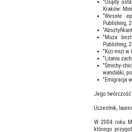
"Osądy ostat
Kraków: Mini
"Wesołe ep
Publishing, 
"Absztyfikan
"Muza beztr
Publishing, 
"Kizi-mizi w
"Litania zac
"Śmichy-chich
wandaliki, p
"Emigracja w
Jego twórczość 
Uczestnik, laure
W 2004 roku Ma
którego przygo