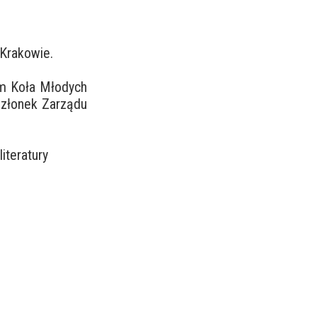
 Krakowie.
em Koła Młodych
Członek Zarządu
iteratury