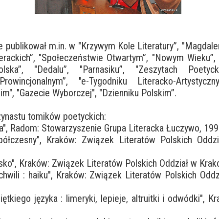
 publikował m.in. w "Krzywym Kole Literatury”, "Magdalen
terackich”, "Społeczeństwie Otwartym”, "Nowym Wieku”, "
ska”, "Dedalu”, "Parnasiku”, "Zeszytach Poetycki
Prowincjonalnym”, "e-Tygodniku Literacko-Artystyczn
m", "Gazecie Wyborczej", "Dzienniku Polskim”.
zynastu tomików poetyckich:
a", Radom: Stowarzyszenie Grupa Literacka Łuczywo, 199
ółczesny", Kraków: Związek Literatów Polskich Oddzi
sko", Kraków: Związek Literatów Polskich Oddział w Krak
hwili : haiku", Kraków: Związek Literatów Polskich Odd
tkiego języka : limeryki, lepieje, altruitki i odwódki", K