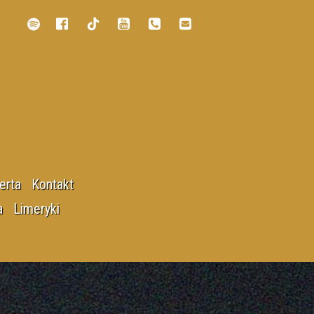
erta
Kontakt
go archiwum
a
Limeryki
Bajkowe
dla Kultury Polskiej
Greckie
opolski
Jeziorne i rzeczne
lekie i bliskie
Językołamacze