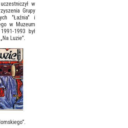
uczestniczył w
rzyszenia Grupy
ych "Łaźnia" i
ącego w Muzeum
 1991-1993 był
„Na Luzie”.
domskiego”.