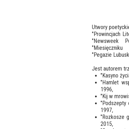
Utwory poetyckie
"Prowincjach Li
"Newsweek Pol
"Miesięczniku 
"Pegazie Lubuski
Jest autorem tr
"Kasyno życi
"Hamlet wsp
1996,
"Kij w mrowi
"Podszepty c
1997,
"Rozkosze gię
2015,